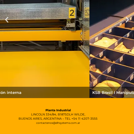
KSB Brasil I Manipulador externo doble estación
Planta Industrial
LINCOLN 334/84, B1875DLH WILDE,
BUENOS AIRES, ARGENTINA – TEL +54 11 4207-3555
contactenos@dhsystems.com.ar